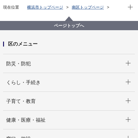
現在位
現在位置
横浜市トップページ
南区トップページ
防災・防犯
防災・災害
防災啓発冊子閲覧サービス「カタログポケット」（多
言語翻訳・音声読み上げ機能）
ページトップへ
区のメニュー
開く
防災・防犯
開く
くらし・手続き
開く
子育て・教育
開く
健康・医療・福祉
開く