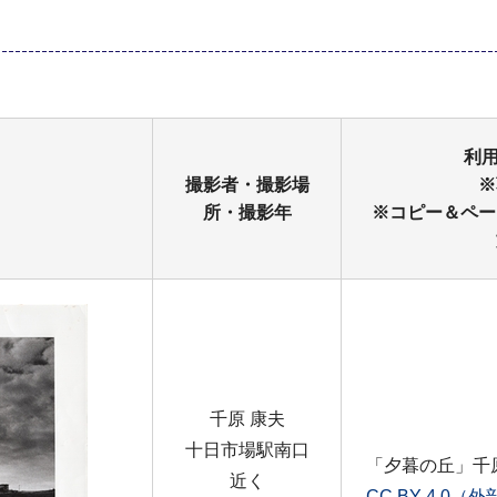
利用
撮影者・撮影場
※
所・撮影年
※コピー＆ペー
千原 康夫
十日市場駅南口
「夕暮の丘」千
近く
CC BY 4.0（