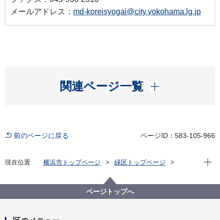
メールアドレス：
md-koreisyogai@city.yokohama.lg.jp
開く
関連ページ一覧
前のページに戻る
ページID：583-105-966
現在位
現在位置
横浜市トップページ
緑区トップページ
窓口・施設
区役所窓口
業務案内
緑区 高齢・障害支援課
ページトップへ