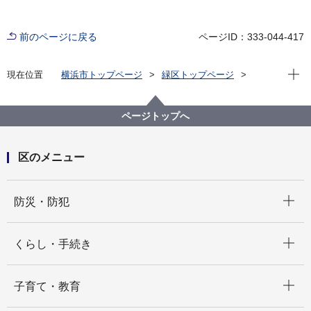
前のページに戻る
ページID：333-044-417
現在位
現在位置
横浜市トップページ
緑区トップページ
区政情報
運営方針・予算
ページトップへ
区のメニュー
開く
防災・防犯
開く
くらし・手続き
開く
子育て・教育