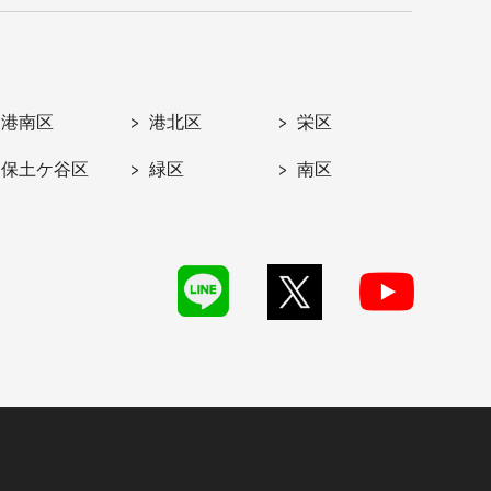
港南区
港北区
栄区
保土ケ谷区
緑区
南区