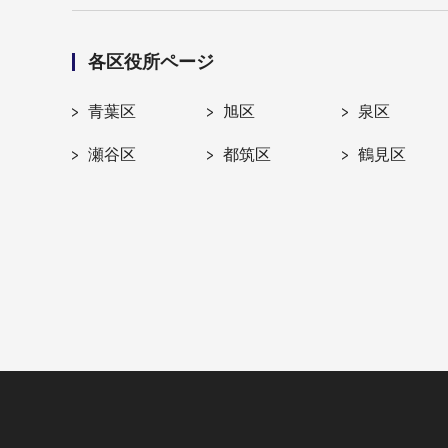
各区役所ページ
青葉区
旭区
泉区
瀬谷区
都筑区
鶴見区