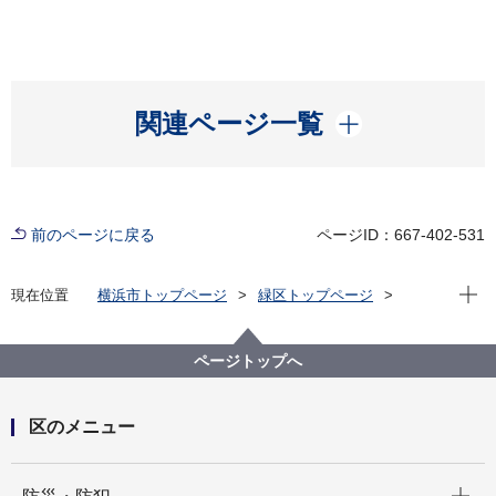
開く
関連ページ一覧
前のページに戻る
ページID：667-402-531
現在位
現在位置
横浜市トップページ
緑区トップページ
健康・医療・福祉
福祉・介護
地域福祉保健
緑区地域福祉保健計画
第２期 地域福祉保健計画 みどりのわ・ささえ愛プラン
ページトップへ
の推進 （平成23～27年度）
平成23年度 推進状況報告書
区のメニュー
開く