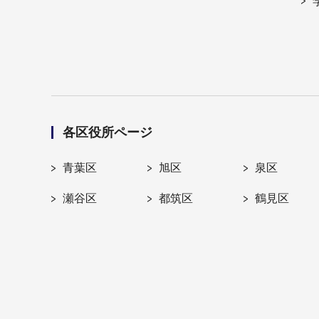
各区役所ページ
青葉区
旭区
泉区
瀬谷区
都筑区
鶴見区