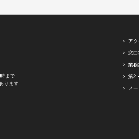
アク
窓口
業務
5時まで
第2
あります
メー