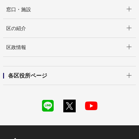
開く
窓口・施設
開く
区の紹介
開く
区政情報
開く
各区役所ページ