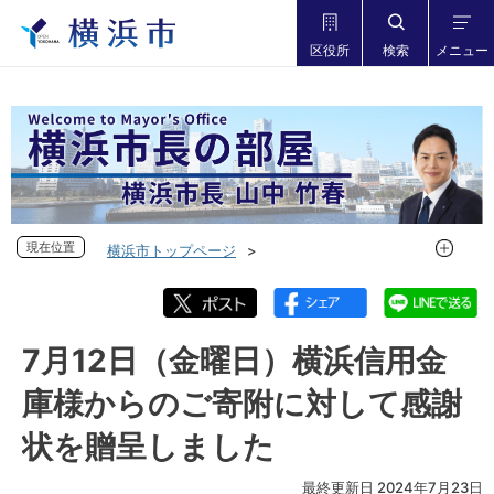
区役所
検索
メニュー
現在位置
現在位置
横浜市トップページ
市長の部屋 横浜市長山中竹春
フォトダイアリー
フォトダイアリー 2024年度
フォトダイアリー 2024年7月
7月12日（金曜日）横浜信用金
7月12日（金曜日）横浜信用金庫様からのご寄附に対して感謝
庫様からのご寄附に対して感謝
状を贈呈しました
状を贈呈しました
最終更新日 2024年7月23日