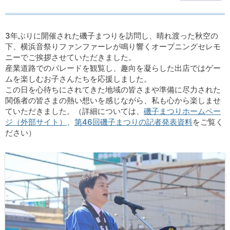
3年ぶりに開催された磯子まつりを訪問し、晴れ渡った秋空の
下、横浜音祭りファンファーレが鳴り響くオープニングセレモ
ニーでご挨拶させていただきました。
産業道路でのパレードを観覧し、趣向を凝らした出店ではゲー
ムを楽しむお子さんたちを応援しました。
この日を心待ちにされてきた地域の皆さまや準備に尽力された
関係者の皆さまの熱い想いを感じながら、私も心から楽しませ
ていただきました。（詳細については、
磯子まつりホームペー
ジ（外部サイト）
、
第46回磯子まつりの記者発表資料
をご覧く
ださい）