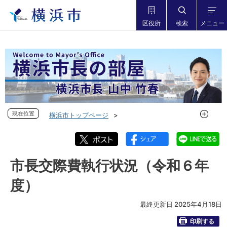
区役所
検索
メニュー
現在位置
現在位置
横浜市トップページ
市長の部屋 横浜市長山中竹春
市長の活動
交際費執行状況
市長交際費執行状況（令和６年度）
市長交際費執行状況（令和６年
度）
最終更新日 2025年4月18日
印刷する