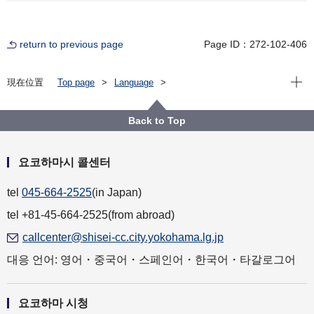
return to previous page
Page ID：272-102-406
Open
現在位置
Top page
Language
For Residents（横浜に住んでいる人）
한글
생활（暮らし）
수도(고장・수질 검사)（水道（故障・水質検査））
Back to Top
요코하마시 콜센터
tel
045-664-2525
(in Japan)
tel +81-45-664-2525(from abroad)
callcenter@shisei-cc.city.yokohama.lg.jp
대응 언어: 영어・중국어・스페인어・한국어・타갈로그어
요코하마 시청