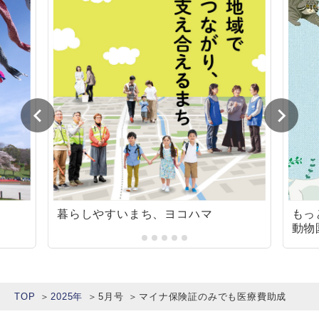
暮らしやすいまち、ヨコハマ
もっ
動物
TOP
2025年
5月号
マイナ保険証のみでも医療費助成