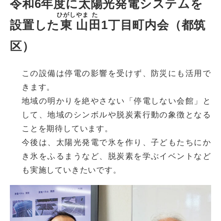
令和6年度に太陽光発電システムを
ひがし
やま
た
設置した
東
山
田
1丁目町内会（都筑
区）
この設備は停電の影響を受けず、防災にも活用で
きます。
地域の明かりを絶やさない「停電しない会館」と
して、地域のシンボルや脱炭素行動の象徴となる
ことを期待しています。
今後は、太陽光発電で氷を作り、子どもたちにか
き氷をふるまうなど、脱炭素を学ぶイベントなど
も実施していきたいです。