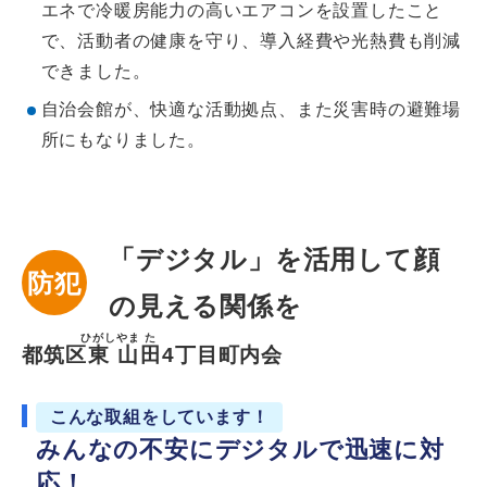
エネで冷暖房能力の高いエアコンを設置したこと
で、活動者の健康を守り、導入経費や光熱費も削減
できました。
自治会館が、快適な活動拠点、また災害時の避難場
所にもなりました。
「デジタル」を活用して顔
防犯
の見える関係を
ひがし
やま
た
都筑区
東
山
田
4丁目町内会
こんな取組をしています！
みんなの不安にデジタルで迅速に対
応！