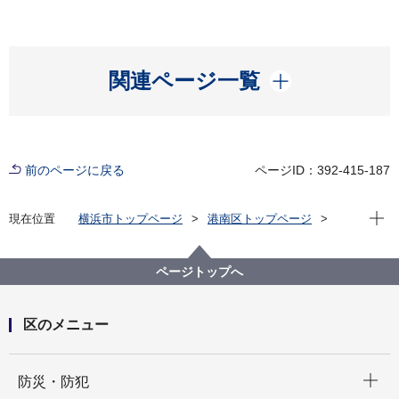
開く
関連ページ一覧
前のページに戻る
ページID：392-415-187
現在位
現在位置
横浜市トップページ
港南区トップページ
窓口・施設
区役所窓口
業務案内
ページトップへ
区のメニュー
開く
防災・防犯