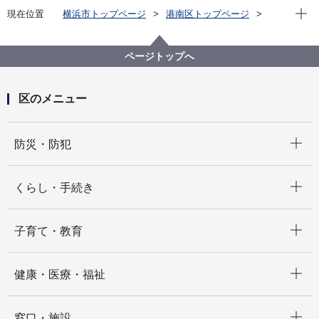
現在位
現在位置
横浜市トップページ
港南区トップページ
くらし・手続き
市民協働・学び
学び
スポーツ振興 スポーツ推進委員連絡協議会 スポー
ツ協会
ページトップへ
港南区スポーツ協会
区のメニュー
開く
防災・防犯
開く
くらし・手続き
開く
子育て・教育
開く
健康・医療・福祉
開く
窓口・施設