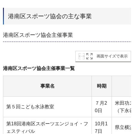
港南区スポーツ協会の主な事業
港南区スポーツ協会主催事業
画面サイズで表示
港南区スポーツ協会主催事業一覧
事業名
時期
７月2
米田功ス
第５回こども水泳教室
0日
（下永谷
第18回港南区スポーツエンジョイ・フ
10月1
県立横浜
ェスティバル
7日