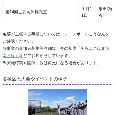
１月1
米田功体
第14回こども体操教室
1日
谷）
各部が主催する事業については、レ・スポールこうなんを
ご確認ください。
各事業の参加者募集等詳細は、その都度
「広報よこはま港
南区版」
などでお知らせしています。
※実施時期や開催回数は変更になる場合があります。
各種区民大会やイベントの様子