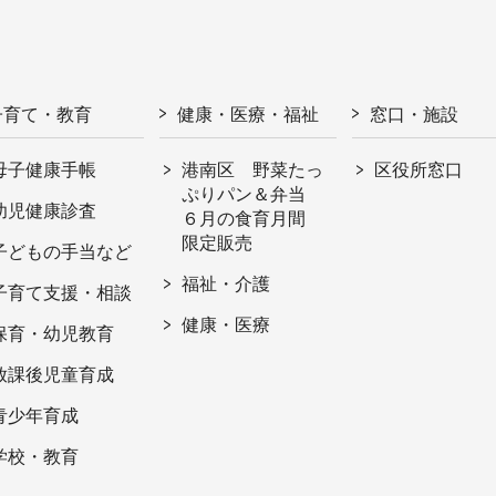
子育て・教育
健康・医療・福祉
窓口・施設
母子健康手帳
港南区 野菜たっ
区役所窓口
ぷりパン＆弁当
幼児健康診査
６月の食育月間
限定販売
子どもの手当など
福祉・介護
子育て支援・相談
健康・医療
保育・幼児教育
放課後児童育成
青少年育成
学校・教育