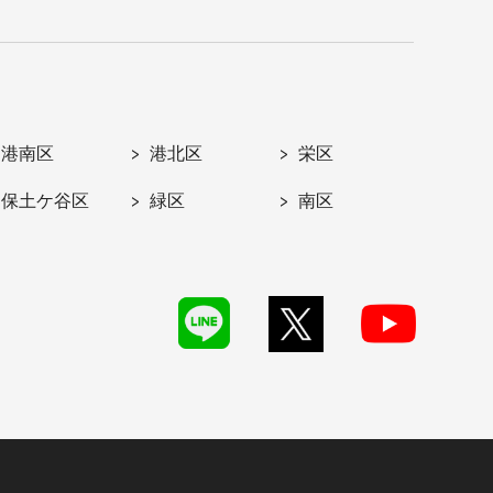
港南区
港北区
栄区
保土ケ谷区
緑区
南区