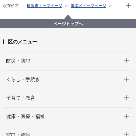
現在位
現在位置
横浜市トップページ
港南区トップページ
健康・医療・福祉
福祉・介護
地域福祉保健
民生委員・児童委員
０歳からのおやこコンサート（令和８年８月20日開
ページトップへ
催）
区のメニュー
開く
防災・防犯
開く
くらし・手続き
開く
子育て・教育
開く
健康・医療・福祉
開く
窓口・施設