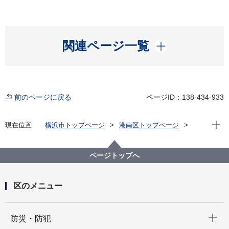
開く
関連ページ一覧
前のページに戻る
ページID：138-434-933
現在位
現在位置
横浜市トップページ
港南区トップページ
健康・医療・福祉
福祉・介護
地域福祉保健
地域福祉施設
福祉保健活動拠点
福祉保健活動拠点紹介
ページトップへ
区のメニュー
開く
防災・防犯