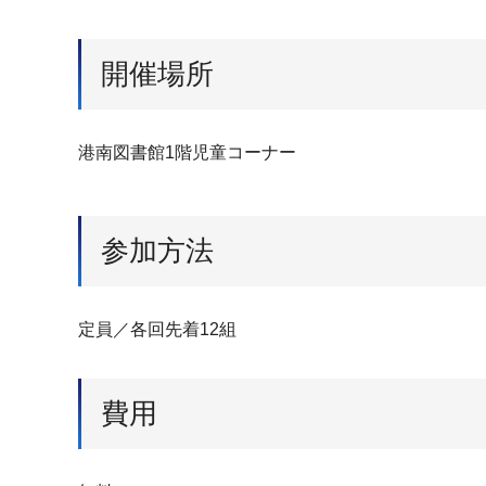
開催場所
港南図書館1階児童コーナー
参加方法
定員／各回先着12組
費用