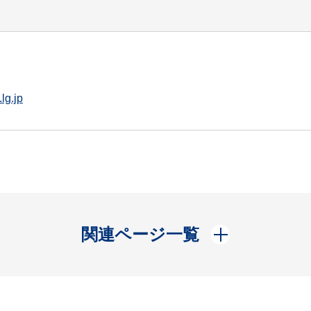
lg.jp
開く
関連ページ一覧