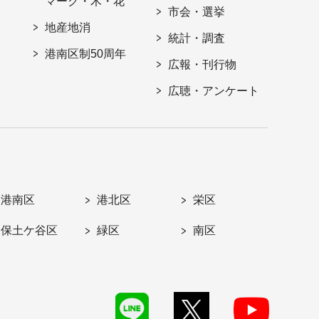
マーク・木・花
市会・選挙
地産地消
統計・調査
港南区制50周年
広報・刊行物
広聴・アンケート
港南区
港北区
栄区
保土ケ谷区
緑区
南区