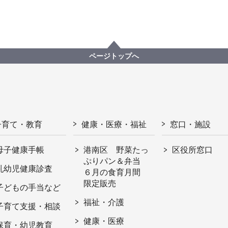
ページトップへ
子育て・教育
健康・医療・福祉
窓口・施設
母子健康手帳
港南区 野菜たっ
区役所窓口
ぷりパン＆弁当
乳幼児健康診査
６月の食育月間
限定販売
子どもの手当など
福祉・介護
子育て支援・相談
健康・医療
保育・幼児教育