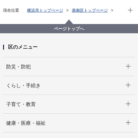
現在位
現在位置
横浜市トップページ
港南区トップページ
イベント
健康
ページトップへ
区のメニュー
開く
防災・防犯
開く
くらし・手続き
開く
子育て・教育
開く
健康・医療・福祉
開く