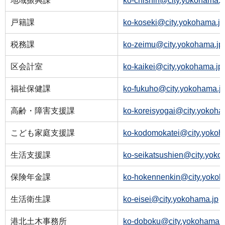
地域振興課
ko-chishin@city.yokohama.j
戸籍課
ko-koseki@city.yokohama.jp
税務課
ko-zeimu@city.yokohama.jp
区会計室
ko-kaikei@city.yokohama.jp
福祉保健課
ko-fukuho@city.yokohama.j
高齢・障害支援課
ko-koreisyogai@city.yokoha
こども家庭支援課
ko-kodomokatei@city.yokoh
生活支援課
ko-seikatsushien@city.yoko
保険年金課
ko-hokennenkin@city.yokoh
生活衛生課
ko-eisei@city.yokohama.jp
港北土木事務所
ko-doboku@city.yokohama.j