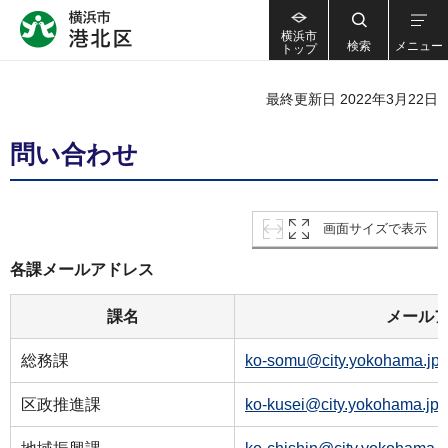
横浜市
検索
メニュー
トップ
最終更新日 2022年3月22日
問い合わせ
画面サイズで表示
各課メールアドレス
課名
メール
総務課
ko-somu@city.yokohama.jp
区政推進課
ko-kusei@city.yokohama.jp