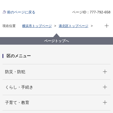
前のページに戻る
ページID：777-792-658
現在位
現在位置
横浜市トップページ
港北区トップページ
窓口・施設
区役所窓口
問い合わせ
ページトップへ
区のメニュー
開く
防災・防犯
開く
くらし・手続き
開く
子育て・教育