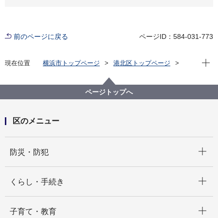
前のページに戻る
ページID：584-031-773
現在位
現在位置
横浜市トップページ
港北区トップページ
窓口・施設
区役所窓口
よくある質問
くらし
地域活動・ボランティア
ページトップへ
区のメニュー
開く
防災・防犯
開く
くらし・手続き
開く
子育て・教育