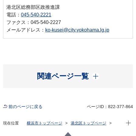
港北区総務部区政推進課
電話：
045-540-2221
ファクス：045-540-2227
メールアドレス：
ko-kusei@city.yokohama.lg.jp
開く
関連ページ一覧
前のページに戻る
ページID：822-377-864
現在位
現在位置
横浜市トップページ
港北区トップページ
区政情報
広報・刊行物
令和８年度港北区バナー広告募集案内