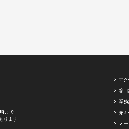
アク
窓口
業務
5時まで
第2
あります
メー