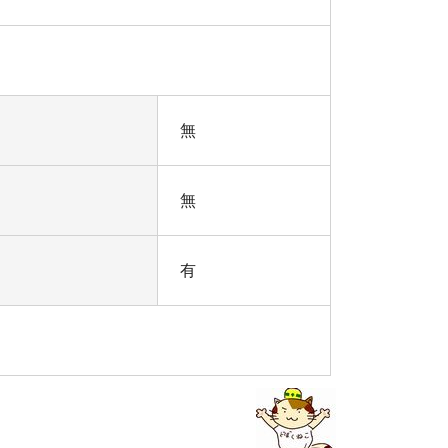
無
無
有