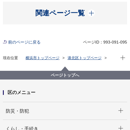
開く
関連ページ一覧
前のページに戻る
ページID：993-091-095
現在位
現在位置
横浜市トップページ
港北区トップページ
くらし・手続き
まちづくり・環境
土木事務所
港北区の公園・緑道
公園・緑道（地図検索）
ページトップへ
港北区の公園・緑道（地図検索）Ｃ－３
公園案内 師岡表谷戸公園
区のメニュー
開く
防災・防犯
開く
くらし・手続き