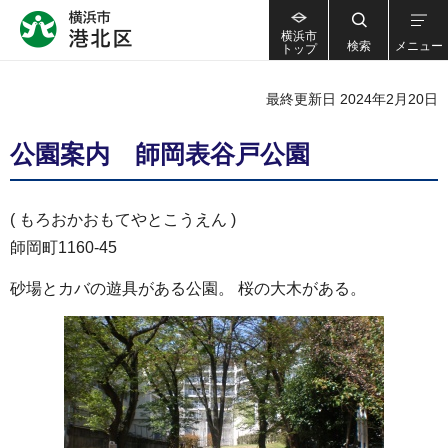
横浜市
検索
メニュー
トップ
最終更新日 2024年2月20日
公園案内 師岡表谷戸公園
( もろおかおもてやとこうえん )
師岡町1160-45
砂場とカバの遊具がある公園。 桜の大木がある。