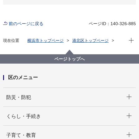
前のページに戻る
ページID：140-326-885
現在位
現在位置
横浜市トップページ
港北区トップページ
くらし・手続き
まちづくり・環境
土木事務所
港北区の公園・緑道
公園・緑道（地図検索）
ページトップへ
港北区の公園・緑道（地図検索）Ｃ－２
公園案内 新横浜駅前公園
区のメニュー
開く
防災・防犯
開く
くらし・手続き
開く
子育て・教育