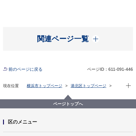
開く
関連ページ一覧
前のページに戻る
ページID：611-091-446
現在位
現在位置
横浜市トップページ
港北区トップページ
くらし・手続き
まちづくり・環境
土木事務所
港北区の公園・緑道
公園・緑道（地図検索）
ページトップへ
港北区の公園・緑道（地図検索）Ａ－３
区のメニュー
開く