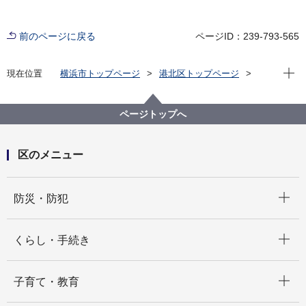
前のページに戻る
ページID：239-793-565
現在位
現在位置
横浜市トップページ
港北区トップページ
健康・医療・福祉
福祉・介護
高齢者福祉・介護
介護保険以外のサービス
高齢者福祉保健の知恵袋
日常生活用具
ページトップへ
区のメニュー
開く
防災・防犯
開く
くらし・手続き
開く
子育て・教育