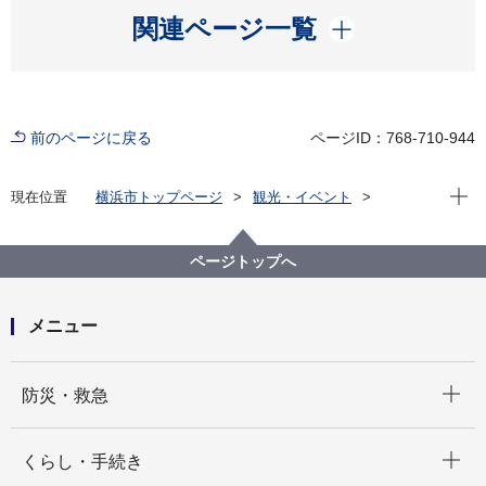
開く
関連ページ一覧
前のページに戻る
ページID：768-710-944
現在位
現在位置
横浜市トップページ
観光・イベント
横浜の港
横浜港を体感
ページトップへ
メニュー
開く
防災・救急
開く
くらし・手続き