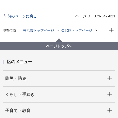
前のページに戻る
ページID：979-547-021
現在位
現在位置
横浜市トップページ
金沢区トップページ
区の紹介
金沢区の歴史
発見！探検！かなざわの歴史
金沢の発展と泥亀新田
金沢の発展と泥亀新田2／3
ページトップへ
区のメニュー
開く
防災・防犯
開く
くらし・手続き
開く
子育て・教育