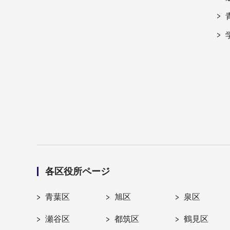
各区役所ページ
青葉区
旭区
泉区
瀬谷区
都筑区
鶴見区