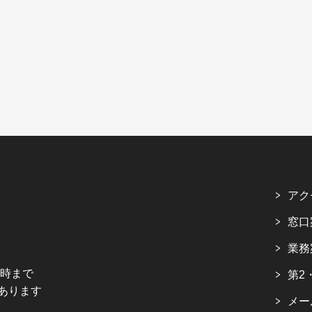
アク
窓口
業務
5時まで
第2
あります
メー