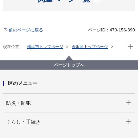
前のページに戻る
ページID：470-156-390
現在位
現在位置
横浜市トップページ
金沢区トップページ
区政情報
金沢ぼたんちゃん通信
令和5年度 区長メッセージ
ページトップへ
区のメニュー
開く
防災・防犯
開く
くらし・手続き
開く