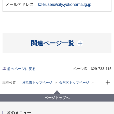
メールアドレス：
kz-kusei@city.yokohama.lg.jp
開く
関連ページ一覧
前のページに戻る
ページID：629-733-115
現在位
現在位置
横浜市トップページ
金沢区トップページ
くらし・手続き
市民協働・学び
協働・支援
大学連携
大学連携の取組
ページトップへ
区のメニュー