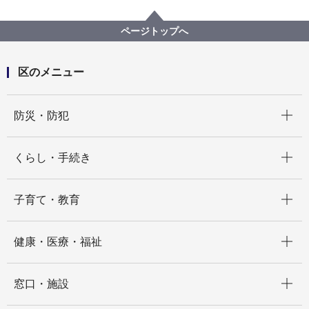
くらし・手続き
市民協働・学び
協働・支援
地域活動
金沢まつり花火大会・いきいきフェスタ
ページトップへ
第50回金沢まつり花火大会・いきいきフェスタ
第50回金沢まつり協賛企業・団体一覧
区のメニュー
開く
防災・防犯
開く
くらし・手続き
開く
子育て・教育
開く
健康・医療・福祉
開く
窓口・施設