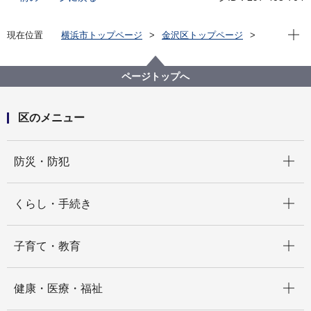
現在位
現在位置
横浜市トップページ
金沢区トップページ
くらし・手続き
市民協働・学び
協働・支援
地域活動
金沢まつり花火大会・いきいきフェスタ
ページトップへ
第50回金沢まつり花火大会・いきいきフェスタ
第50回金沢まつり花火大会開催情報
区のメニュー
開く
防災・防犯
開く
くらし・手続き
開く
子育て・教育
開く
健康・医療・福祉