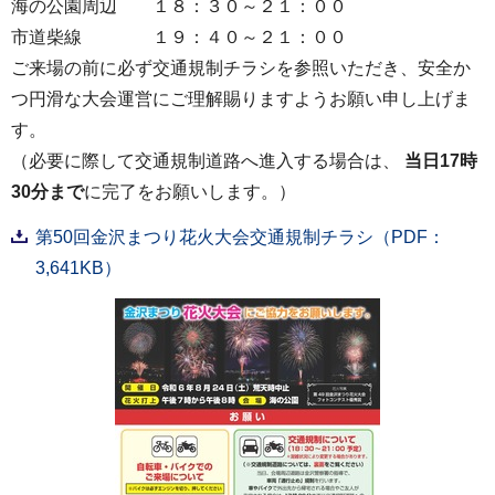
海の公園周辺 １８：３０～２１：００
市道柴線 １９：４０～２１：００
ご来場の前に必ず交通規制チラシを参照いただき、安全か
つ円滑な大会運営にご理解賜りますようお願い申し上げま
す。
（必要に際して交通規制道路へ進入する場合は、
当日17時
30分まで
に完了をお願いします。）
第50回金沢まつり花火大会交通規制チラシ（PDF：
3,641KB）