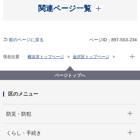
開く
関連ページ一覧
前のページに戻る
ページID：897-553-234
現在位
現在位置
横浜市トップページ
金沢区トップページ
子育て・教育
子どもの手当など
ページトップへ
区のメニュー
開く
防災・防犯
開く
くらし・手続き