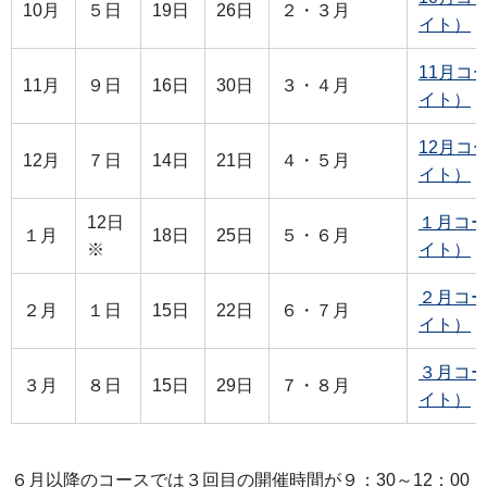
10月
５日
19日
26日
２・３月
イト）
11月コ
11月
９日
16日
30日
３・４月
イト）
12月コー
12月
７日
14日
21日
４・５月
イト）
12日
１月コー
１月
18日
25日
５・６月
※
イト）
２月コー
２月
１日
15日
22日
６・７月
イト）
３月コー
３月
８日
15日
29日
７・８月
イト）
６月以降のコースでは３回目の開催時間が９：30～12：00