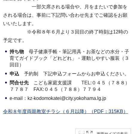
一部欠席される場合や、月をまたいで参加を
される場合は、事前に下記問い合わせ先までご確認をお願
いいたします。
※令和８年６月より３回目の終了時刻は12時の
予定です。
持ち物
母子健康手帳・筆記用具・お茶などの水分・子
育てガイドブック「どれどれ」・運動しやすい服装（３
回目）
申込
予約制 下記申込フォームからお申込ください。
問合せ先
こども家庭支援課 TEL:０４５（７８８）
７７８７ FAX:０４５（７８８）７７９４
e-mail：kz-kodomokatei@city.yokohama.lg.jp
令和８年度両親教室チラシ（６月以降）（PDF：315KB）
画面サイズで表示