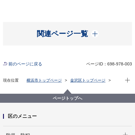
開く
関連ページ一覧
前のページに戻る
ページID：698-978-003
現在位
現在位置
横浜市トップページ
金沢区トップページ
子育て・教育
母子健康手帳
両親教室、プレパパ・プレママ教室、妊産婦健康相談
ページトップへ
区のメニュー
開く