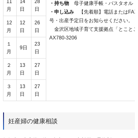
11
14
28
・持ち物
母子健康手帳・バスタオル
月
日
日
・申し込み
【先着順】電話またはFA
号・出産予定日をお知らせください。
12
12
26
金沢区地域子育て支援拠点「とことこ」 電
月
日
日
AX780-3206
１
23
9日
月
日
２
13
27
月
日
日
３
13
27
月
日
日
妊産婦の健康相談