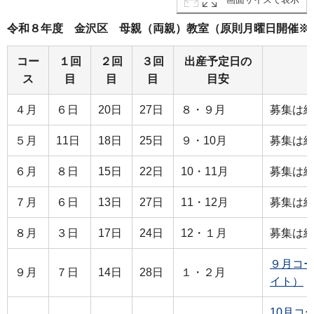
令和８年度 金沢区 母親（両親）教室（原則月曜日開催※
コー
１回
２回
３回
出産予定日の
ス
目
目
目
目安
４月
６日
20日
27日
８・９月
募集は
５月
11日
18日
25日
９・10月
募集は
６月
８日
15日
22日
10・11月
募集は
７月
６日
13日
27日
11・12月
募集は
８月
３日
17日
24日
12・１月
募集は
９月コー
９月
７日
14日
28日
１・２月
イト）
10月コ