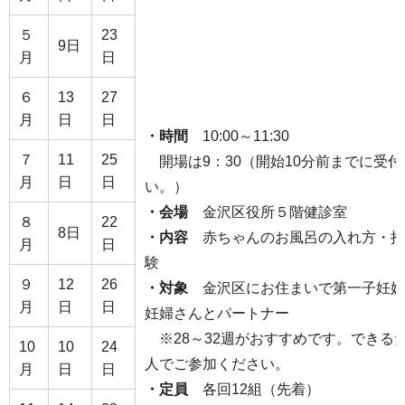
５
23
9日
月
日
６
13
27
月
日
日
・時間
10:00～11:30
７
11
25
開場は9：30（開始10分前までに受
月
日
日
い。）
・会場
金沢区役所５階健診室
８
22
8日
・内容
赤ちゃんのお風呂の入れ方・抱
月
日
験
９
12
26
・対象
金沢区にお住まいで第一子妊娠中
月
日
日
妊婦さんとパートナー
※28～32週がおすすめです。できる
10
10
24
人でご参加ください。
月
日
日
・定員
各回12組（先着）