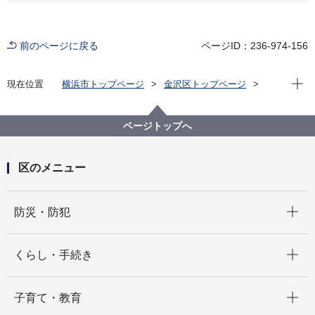
前のページに戻る
ページID：236-974-156
現在位
現在位置
横浜市トップページ
金沢区トップページ
健康・医療・福祉
健康・医療
健康づくり
金沢区食生活等改善推進員（ヘルスメイト）の活動
ページトップへ
区のメニュー
開く
防災・防犯
開く
くらし・手続き
開く
子育て・教育