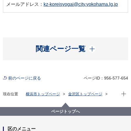
メールアドレス：
kz-koreisyogai@city.yokohama.lg.jp
開く
関連ページ一覧
前のページに戻る
ページID：956-577-654
現在位
現在位置
横浜市トップページ
金沢区トップページ
健康・医療・福祉
福祉・介護
高齢者福祉・介護
介護保険以外のサービス
脳血管疾患の後遺症のある方へ（40歳～65歳未満の
ページトップへ
方）
区のメニュー