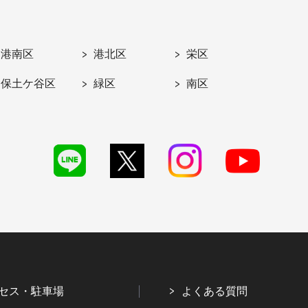
港南区
港北区
栄区
保土ケ谷区
緑区
南区
セス・駐車場
よくある質問