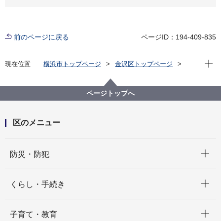
前のページに戻る
ページID：194-409-835
現在位
現在位置
横浜市トップページ
金沢区トップページ
健康・医療・福祉
福祉・介護
地域福祉保健
金沢区地域福祉保健計画
第３期地域福祉保健計画（平成28年度～平成32年度）
ページトップへ
区のメニュー
開く
防災・防犯
開く
くらし・手続き
開く
子育て・教育