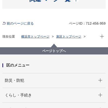
前のページに戻る
ページID：712-456-959
現在位
現在位置
横浜市トップページ
泉区トップページ
区の紹介
泉区の概要
写真で綴る泉区
写真で綴る泉区 区民提供写真紹介
写真で綴る泉区 区民提供写真紹介 一般写真(2)
ページトップへ
区のメニュー
開く
防災・防犯
開く
くらし・手続き
開く