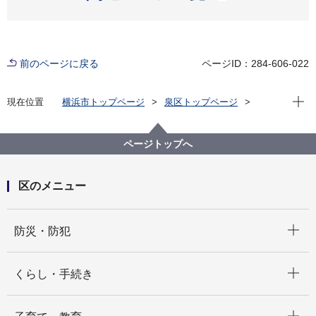
前のページに戻る
ページID：284-606-022
現在位
現在位置
横浜市トップページ
泉区トップページ
区の紹介
泉区の概要
写真で綴る泉区
写真で綴る泉区 区民提供写真紹介
写真で綴る泉区 区民提供写真紹介 一般写真(1)
ページトップへ
区のメニュー
開く
防災・防犯
開く
くらし・手続き
開く