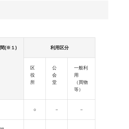
間(※１)
利用区分
区
公
一般利
役
会
用
所
堂
（買物
等）
○
－
－