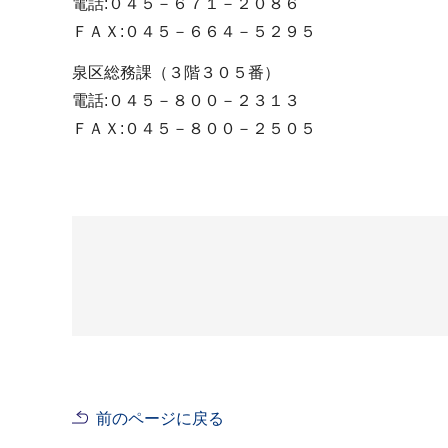
電話:０４５－６７１－２０８６
ＦＡＸ:０４５－６６４－５２９５
泉区総務課（３階３０５番）
電話:０４５－８００－２３１３
ＦＡＸ:０４５－８００－２５０５
前のページに戻る