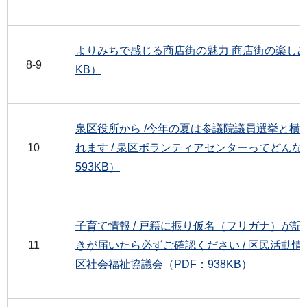
よりみちで感じる商店街の魅力 商店街の楽しみ方（
8-9
KB）
泉区役所から /今年の夏は参議院議員選挙と横
10
れます / 泉区ボランティアセンターってどんな
593KB）
子育て情報 / 戸籍に振り仮名（フリガナ）が
11
きが届いたら必ずご確認ください / 区民活動情報
区社会福祉協議会（PDF：938KB）