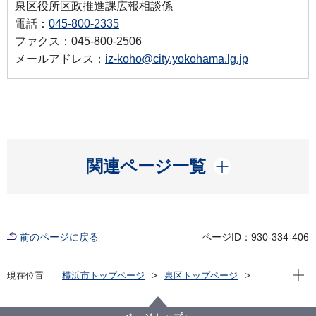
泉区役所区政推進課広報相談係
電話：
045-800-2335
ファクス：045-800-2506
メールアドレス：
iz-koho@city.yokohama.lg.jp
開く
関連ページ一覧
前のページに戻る
ページID：930-334-406
現在位
現在位置
横浜市トップページ
泉区トップページ
区政情報
広報・刊行物
広報よこはま泉区版
2025（令和7）年分
2025（令和7）年7月号