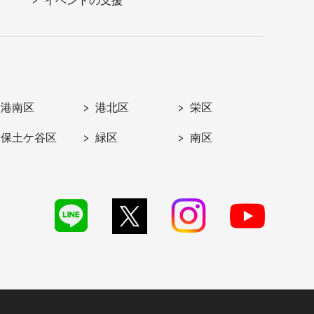
イベントの支援
港南区
港北区
栄区
保土ケ谷区
緑区
南区