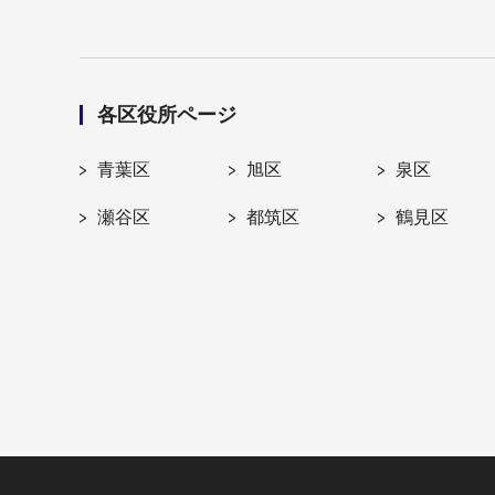
各区役所ページ
青葉区
旭区
泉区
瀬谷区
都筑区
鶴見区