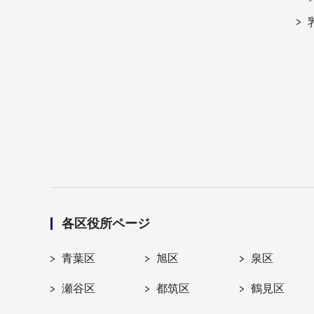
各区役所ページ
青葉区
旭区
泉区
瀬谷区
都筑区
鶴見区