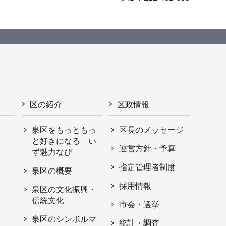
区の紹介
区政情報
泉区をもっともっ
区長のメッセージ
と好きになる い
運営方針・予算
ず魅力なび
指定管理者制度
泉区の概要
採用情報
泉区の文化振興・
伝統文化
市会・選挙
泉区のシンボルマ
統計・調査