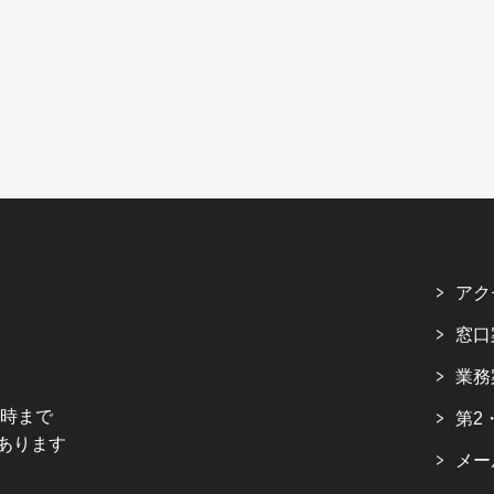
アク
窓口
業務
5時まで
第2
あります
メー