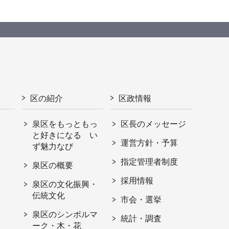
区の紹介
区政情報
泉区をもっともっ
区長のメッセージ
と好きになる い
運営方針・予算
ず魅力なび
指定管理者制度
泉区の概要
採用情報
泉区の文化振興・
伝統文化
市会・選挙
泉区のシンボルマ
統計・調査
ーク・木・花