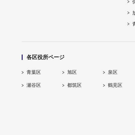
各区役所ページ
青葉区
旭区
泉区
瀬谷区
都筑区
鶴見区