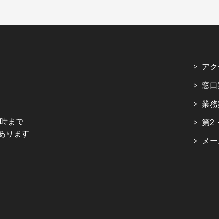
アク
窓口
業務
5時まで
第2
あります
メー