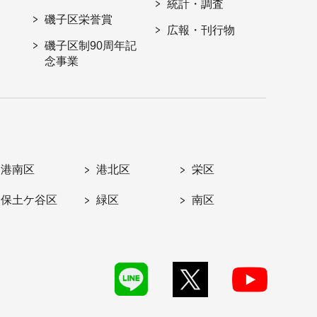
統計・調査
磯子区栄誉賞
広報・刊行物
磯子区制90周年記
念事業
港南区
港北区
栄区
保土ケ谷区
緑区
南区